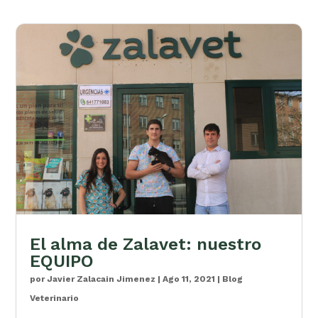
El alma de Zalavet: nuestro
EQUIPO
por
Javier Zalacain Jimenez
|
Ago 11, 2021
|
Blog
Veterinario